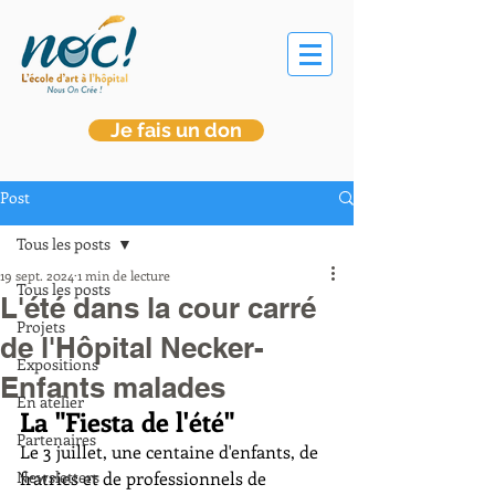
Je fais un don
Post
Tous les posts
19 sept. 2024
1 min de lecture
Tous les posts
L'été dans la cour carré
Projets
de l'Hôpital Necker-
Expositions
Enfants malades
En atelier
La "Fiesta de l'été"
Partenaires
Le 3 juillet, une centaine d'enfants, de 
Newsletters
fratries et de professionnels de 