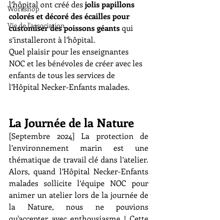
l’hôpital ont créé des 
jolis papillons 
Workshop
colorés et décoré des écailles pour 
Vie de l'association
customiser des poissons géants 
qui 
s’installeront à l’hôpital.
Quel plaisir pour les enseignantes 
NOC et les bénévoles de créer avec les 
enfants de tous les services de 
l’Hôpital Necker-Enfants malades.
La Journée de la Nature
[Septembre 2024] La protection de 
l’environnement marin est une 
thématique de travail clé dans l’atelier. 
Alors, quand l’Hôpital Necker-Enfants 
malades sollicite l’équipe NOC pour 
animer un atelier lors de la journée de 
la Nature, nous ne pouvions 
qu'accepter avec enthousiasme ! Cette 