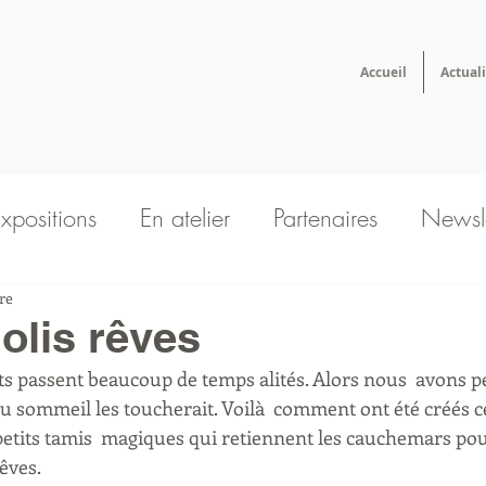
Accueil
Actuali
xpositions
En atelier
Partenaires
Newsle
re
ssociation
jolis rêves
u sommeil les toucherait. Voilà  comment ont été créés c
 petits tamis  magiques qui retiennent les cauchemars pou
êves. 