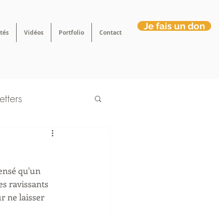
Je fais un don
tés
Vidéos
Portfolio
Contact
tters
es ravissants 
r ne laisser 