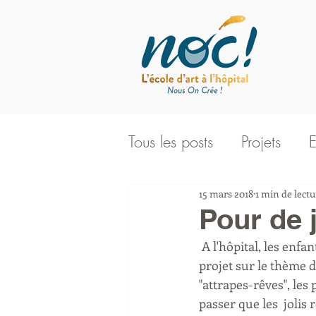
Tous les posts
Projets
E
15 mars 2018
1 min de lectu
Workshop
Vie de l'a
Pour de 
 A l'hôpital, les enfants passent beaucoup de temps alités. Alors nous  avons pensé qu'un 
projet sur le thème d
"attrapes-rêves", les
passer que les  jolis r