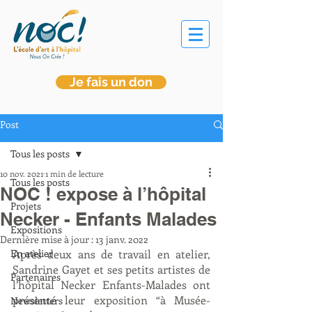
Je fais un don
Post
Tous les posts
10 nov. 2021
1 min de lecture
Tous les posts
NOC ! expose à l’hôpital
Projets
Necker - Enfants Malades
Expositions
Dernière mise à jour :
13 janv. 2022
En atelier
Après deux ans de travail en atelier, 
Sandrine Gayet et ses petits artistes de 
Partenaires
l’hôpital Necker Enfants-Malades ont 
présenté leur exposition “à Musée-
Newsletters