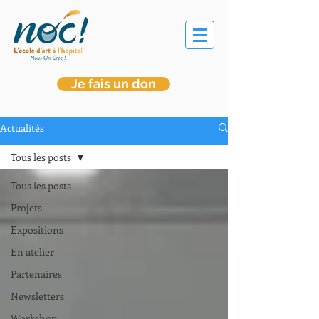
Je fais un don
Actualités
Tous les posts
Tous les posts
Projets
Expositions
En atelier
Partenaires
Newsletters
Workshop