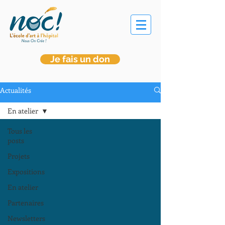
Je fais un don
Actualités
En atelier
Tous les
posts
Projets
Expositions
En atelier
Partenaires
Newsletters