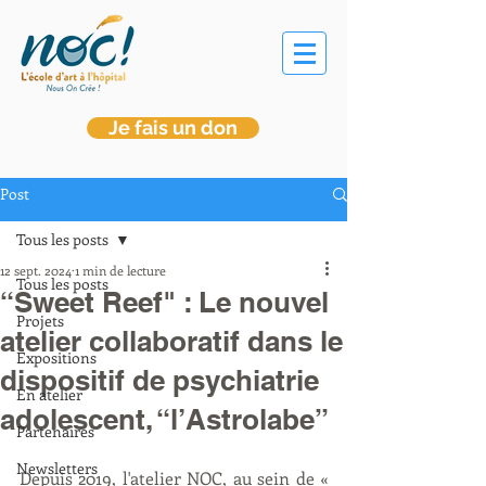
Je fais un don
Post
Tous les posts
12 sept. 2024
1 min de lecture
Tous les posts
“Sweet Reef" : Le nouvel
Projets
atelier collaboratif dans le
Expositions
dispositif de psychiatrie
En atelier
adolescent, “l’Astrolabe”
Partenaires
Newsletters
Depuis 2019, l'atelier NOC, au sein de « 