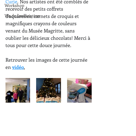
Curie
. Nos artistes ont été comblés de 
Workshop
recevoir des petits coffrets 
Vie de l'association
d'aquarelles, carnets de croquis et 
magnifiques crayons de couleurs 
venant du Musée Magritte, sans 
oublier les délicieux chocolats! Merci à 
tous pour cette douce journée.
Retrouver les images de cette journée 
en 
vidéo
.