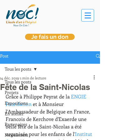
Je fais un don
Post
Tous les posts
14 déc. 2019
1 min de lecture
Tous les posts
Fête de la Saint-Nicolas
Projets
Grâce à Philippe Peyrat de la 
ENGIE 
Expositions
Foundation
et à Monsieur 
l'Ambassadeur de Belgique en France, 
En atelier
Francois de Kerchove d'Exaerde une  
Partenaires
belle fête de la Saint-Nicolas a été 
organisée pour les enfants de l'
Institut 
Newsletters